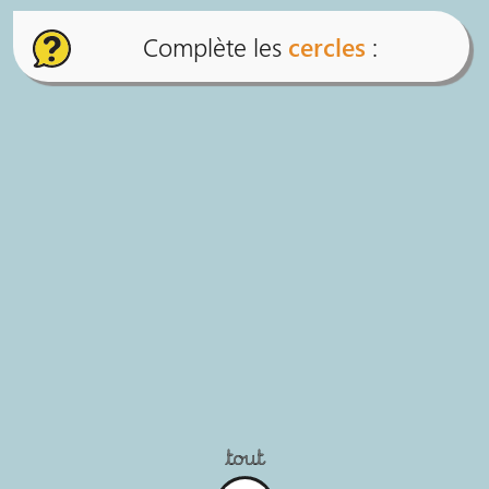
Complète les
cercles
:
tout