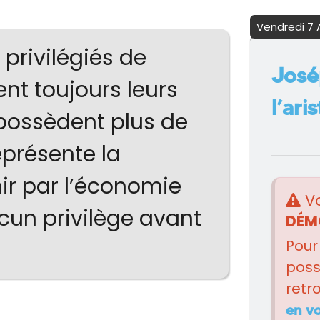
Vendredi 7 
 privilégiés de
José
ent toujours leurs
l’ari
 possèdent plus de
eprésente la
hir par l’économie
Vo
cun privilège avant
DÉM
Pour
possi
retr
en v