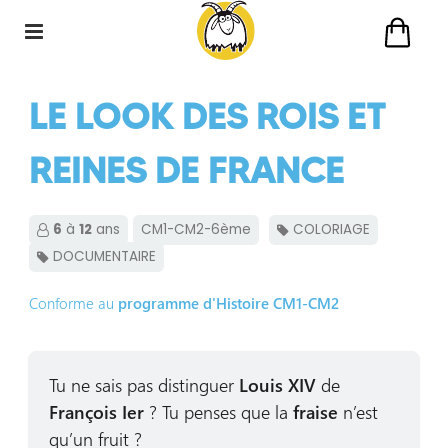
LE LOOK DES ROIS ET
REINES DE FRANCE
6
à
12
ans
CM1-CM2-6ème
COLORIAGE
DOCUMENTAIRE
Conforme au
programme d'Histoire CM1-CM2
Tu ne sais pas distinguer
Louis XIV
de
François Ier
? Tu penses que la
fraise
n’est
qu’un fruit ?