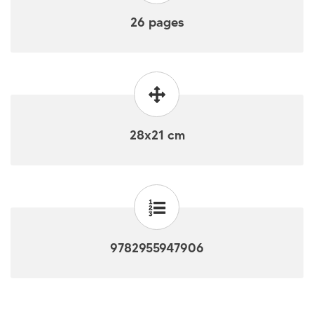
26 pages
28x21 cm
9782955947906