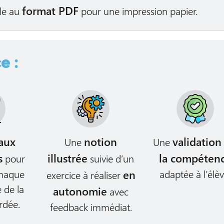
format PDF
le au
pour une impression papier.
e :
aux
notion
validation
Une
Une
s
illustrée
la compéten
pour
suivie d’un
chaque
en
adaptée à l’élèv
exercice à réaliser
 de la
autonomie
avec
rdée.
feedback immédiat.