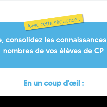
Avec cette séquence :
, consolidez les connaissances s
nombres de vos élèves de CP
En un coup d'œil :