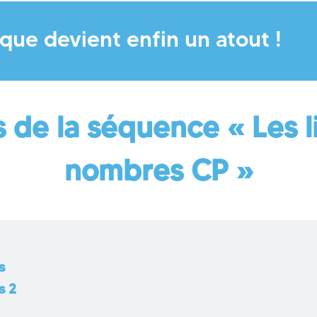
que devient enfin un atout !
 de la séquence « Les l
nombres CP »
s
s 2