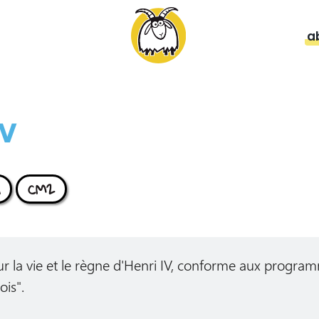
a
IV
CM2
r la vie et le règne d'Henri IV, conforme aux programm
is".