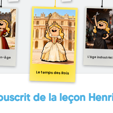
L’âge industriel
en-Âge
Le temps des Rois
puscrit de la leçon
Henri