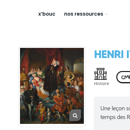
x’bouc
nos ressources
HENRI 
CM1
Histoire
Une leçon su
temps des Ro