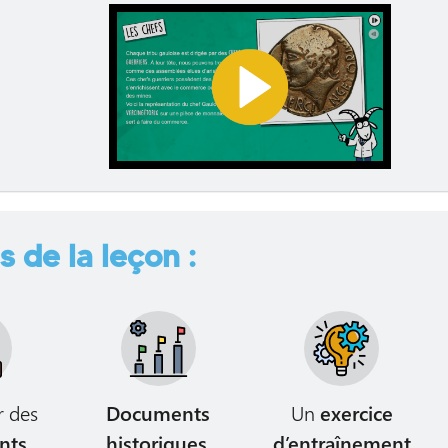
s de la leçon :
r des
Documents
Un
exercice
nts
,
historiques
,
d’entraînement