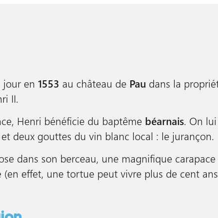
e jour en
1553
au château de
Pau
dans la propriét
i II.
nce, Henri bénéficie du baptême
béarnais
. On lui
 et deux gouttes du vin blanc local : le jurançon.
pose dans son berceau, une magnifique carapace 
 (en effet, une tortue peut vivre plus de cent ans 
gion