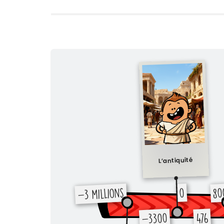
L’antiquité
-3 millions
0
80
-3300
476