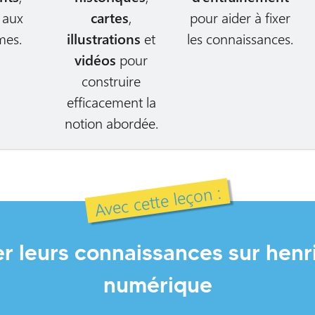
 aux
cartes
,
pour aider à fixer
mes.
illustrations
et
les connaissances.
vidéos
pour
construire
efficacement la
notion abordée.
Avec cette leçon :
er leurs connaissances sur henri
numérique