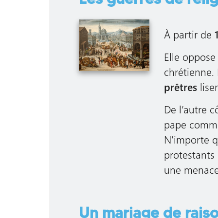
À partir de
Elle oppose
chrétienne. 
prêtres
lise
De l’autre c
pape comme c
N’importe q
protestants
une menace 
Un mariage de rais