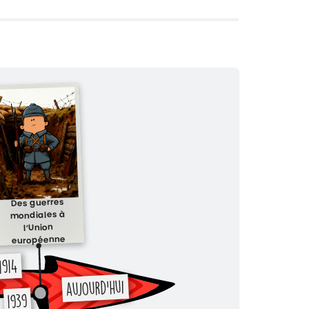
Des guerres
mondiales à
l’Union
européenne
1914
aujourd’hui
1939