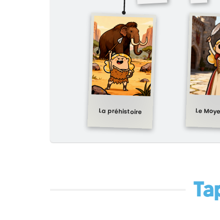
Le Moy
La préhistoire
Ta