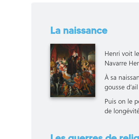
La naissance
Henri voit l
Navarre Henr
À sa naissa
gousse d’ail
Puis on le 
de longévité
Les guerres de reli