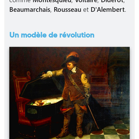
Beaumarchais
,
Rousseau
et
D'Alembert
.
Un modèle de révolution