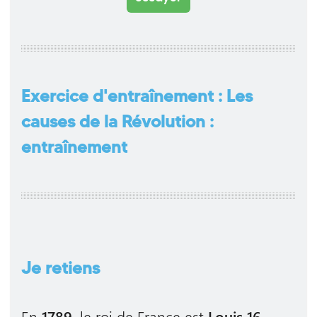
Exercice d'entraînement : Les
causes de la Révolution :
entraînement
Je retiens
En
1789
, le roi de France est
Louis 16
.