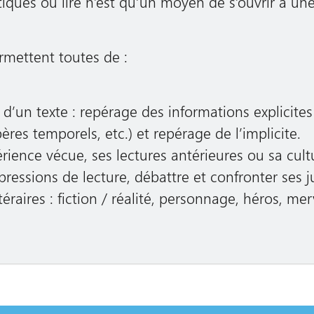
iques où lire n’est qu’un moyen de s’ouvrir à une 
rmettent toutes de :
d’un texte : repérage des informations explicites 
ères temporels, etc.) et repérage de l’implicite.
rience vécue, ses lectures antérieures ou sa cult
pressions de lecture, débattre et confronter ses 
ttéraires : fiction / réalité, personnage, héros, m