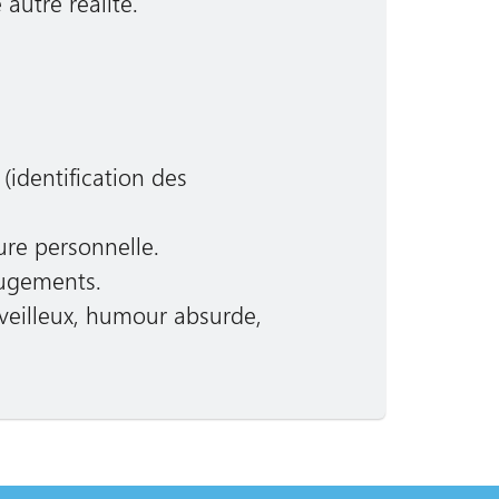
autre réalité.
(identification des
ure personnelle.
jugements.
erveilleux, humour absurde,