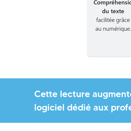
Compréhensi
du texte
facilitée grâce
au numérique.
Cette lecture augmenté
logiciel dédié aux pro