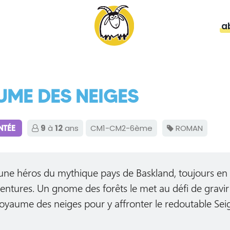
a
UME DES NEIGES
9
à
12
ans
CM1-CM2-6ème
ROMAN
NTÉE
eune héros du mythique pays de Baskland, toujours en
entures. Un gnome des forêts le met au défi de gravir 
yaume des neiges pour y affronter le redoutable Sei