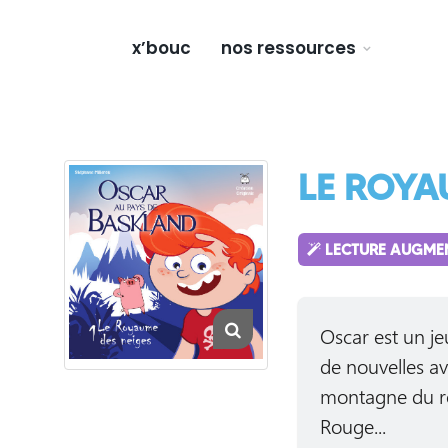
x’bouc
nos ressources
LE ROYA
LECTURE AUGME
Oscar est un j
de nouvelles av
montagne du ro
Rouge...