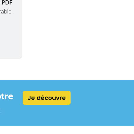
t
PDF
able.
otre
Je découvre
t