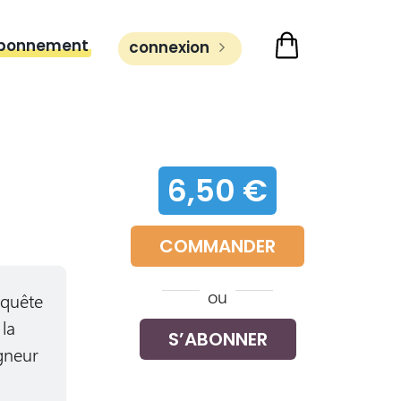
bonnement
connexion
6,50 €
COMMANDER
ou
 quête
la
S’ABONNER
gneur