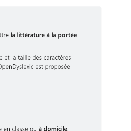
ttre
la littérature à la portée
 et la taille des caractères
e OpenDyslexic est proposée
e en classe ou
à domicile
,