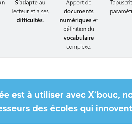
on
S’adapte
au
Apport de
Tapuscri
lecteur et à ses
documents
paramétr
difficultés
.
numériques
et
définition du
vocabulaire
complexe.
e est à utiliser avec X’bouc, n
fesseurs des écoles qui innoven